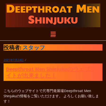
DEEPTHROAT
尺り尺られ尺らせる！DEEPTHROAT
メ
MEN SHINJUKUは臨時休業中のGHB
新宿店の店舗を利用した尺専門の発展
ニ
MEN
場です。
ュ
投稿者:
スタッフ
ー
SHINJUKU
投
2021年7月24日
稿
Deepthroat Men Shinjukuのウェブサ
日:
イトが出来ました！
こちらのウェブサイトで尺専門発展場Deepthroat Men
Shinjukuの情報をご覧いただけます。 よろしくお願い致しま
す！