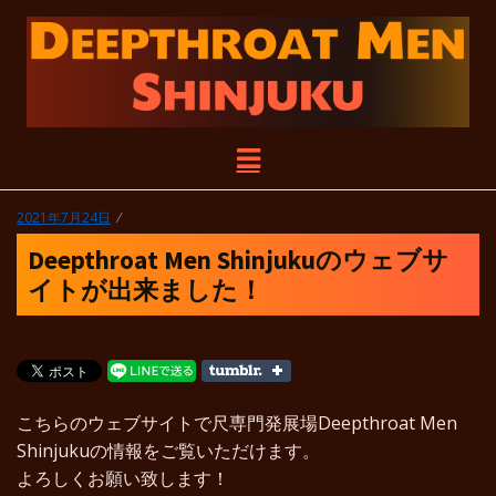
DEEPTHROAT
尺り尺られ尺らせる！DEEPTHROAT
メ
MEN SHINJUKUは臨時休業中のGHB
新宿店の店舗を利用した尺専門の発展
ニ
MEN
場です。
ュ
投
2021年7月24日
ー
稿
SHINJUKU
Deepthroat Men Shinjukuのウェブサ
日:
イトが出来ました！
こちらのウェブサイトで尺専門発展場Deepthroat Men
Shinjukuの情報をご覧いただけます。
よろしくお願い致します！