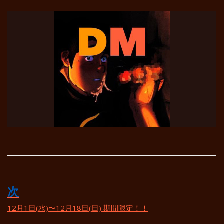
投
次
稿
12月1日(水)〜12月18日(日) 期間限定！！
ナ