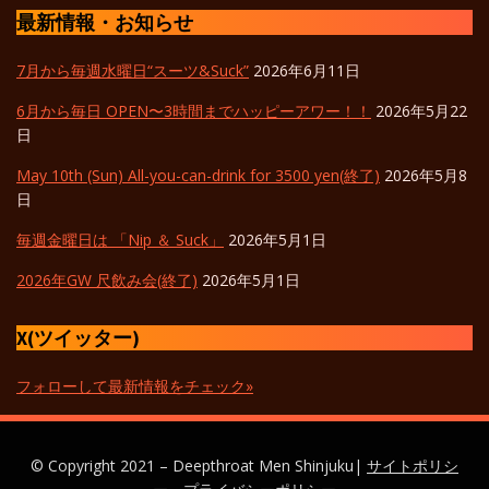
ビ
最新情報・お知らせ
ゲ
7月から毎週水曜日“スーツ&Suck”
2026年6月11日
ー
6月から毎日 OPEN〜3時間までハッピーアワー！！
2026年5月22
シ
日
ョ
May 10th (Sun) All-you-can-drink for 3500 yen(終了)
2026年5月8
ン
日
毎週金曜日は 「Nip ＆ Suck」
2026年5月1日
2026年GW 尺飲み会(終了)
2026年5月1日
X(ツイッター)
フォローして最新情報をチェック»
© Copyright 2021 – Deepthroat Men Shinjuku|
サイトポリシ