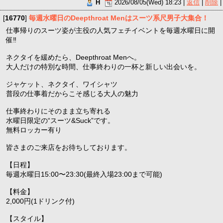
H
2026/08/05(Wed) 18:23 |
返信
|
削除
|
[
16770
]
毎週水曜日のDeepthroat Menはスーツ系尺男子大集合！
仕事帰りのスーツ姿が主役の人気フェチイベントを毎週水曜日に開
催‼️
ネクタイを緩めたら、Deepthroat Menへ。
大人だけの特別な時間、仕事終わりの一杯と新しい出会いを。
ジャケット、ネクタイ、ワイシャツ
普段の仕事着だからこそ感じる大人の魅力
仕事終わりにそのまま立ち寄れる
水曜日限定の“スーツ&Suck”です。
無料ロッカー有り
皆さまのご来店をお待ちしております。
【日程】
毎週水曜日15:00〜23:30(最終入場23:00まで可能)
【料金】
2,000円(1ドリンク付)
【スタイル】