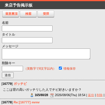
来店予告掲示板
留意事項
検索
管理
名前
タイトル
メッセージ
削除キー
（英数字で8文字以内）
情報保存
[
16779
]
ガッチビ
ここは背の高いガッチリした人でチビ好きいますか？
165/80/28
2026/08/06(Thu) 18:54 |
返信
|
削除
|
[
16778
]
Re:[16777] mrmr