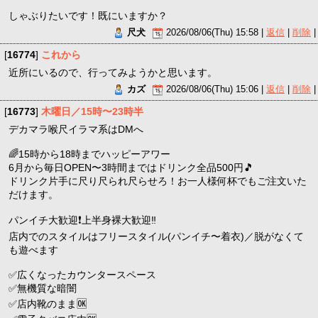
しゃぶりたいです！既にいますか？
尺犬
2026/08/06(Thu) 15:58 |
返信
|
削除
|
[
16774
]
これから
近所にいるので、行ってみようかと思います。
カズ
2026/08/06(Thu) 15:06 |
返信
|
削除
|
[
16773
]
木曜日／15時〜23時半
デカマラ喉尺イラマ系はDMへ
🌈15時から18時までハッピーアワー
6月から毎日OPEN〜3時間まではドリンク全品500円🎵
ドリンク片手に尺り尺られ尺らせろ！お一人様何杯でもご注文いた
だけます。
パンイチ大歓迎❗️上半身裸大歓迎‼️
店内でのスタイルはフリースタイル(パンイチ〜着衣)／脱がなくて
も遊べます
✅広くなったカウンタースペース
✅無機質な暗闇
✅店内靴のまま🆗