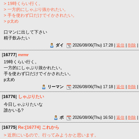
> 19時くらい行く。
> 一方的にしゃぶり抜かれたい。
> 手を使わず口だけでイかされたい。
> p太め
口マンに出して下さい
精子飲みたい
ダイ
2026/08/06(Thu) 17:28 |
返信
|
削除
|
[
16777
]
mrmr
19時くらい行く。
一方的にしゃぶり抜かれたい。
手を使わず口だけでイかされたい。
p太め
リーマン
2026/08/06(Thu) 17:18 |
返信
|
削除
|
[
16776
]
しゃぶりたい
今日しゃぶりたいな
誰かいる?
ポ
2026/08/06(Thu) 16:50 |
返信
|
削除
|
[
16775
]
Re:[16774] これから
> 近所にいるので、行ってみようかと思います。