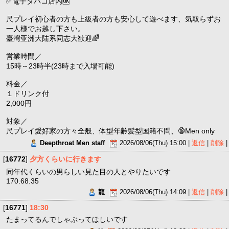
✅電子タバコ店内🆗
尺プレイ初心者の方も上級者の方も安心して遊べます、気取らずお
一人様でお越し下さい。
臺灣亚洲大陆系同志大歓迎🌈
営業時間／
15時～23時半(23時まで入場可能)
料金／
１ドリンク付
2,000円
対象／
尺プレイ愛好家の方々全般、体型年齢髪型国籍不問、🔞Men only
Deepthroat Men staff
2026/08/06(Thu) 15:00 |
返信
|
削除
|
[
16772
]
夕方くらいに行きます
同年代くらいの男らしい見た目の人とやりたいです
170.68.35
龍
2026/08/06(Thu) 14:09 |
返信
|
削除
|
[
16771
]
18:30
たまってるんでしゃぶってほしいです