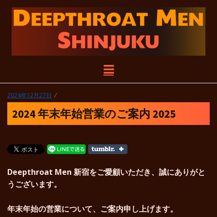
DEEPTHROAT
尺り尺られ尺らせる！DEEPTHROAT
メ
MEN SHINJUKUは臨時休業中のGHB
新宿店の店舗を利用した尺専門の発展
ニ
MEN
場です。
ュ
投
2024年12月27日
ー
稿
SHINJUKU
2024 年末年始営業のご案内 2025
日:
Deepthroat Men 新宿
をご愛顧いただき、誠にありがと
うございます。
年末年始の営業について、ご案内申し上げます。