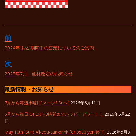
前
投
稿
2024年 お盆期間中の営業についてのご案内
ナ
次
ビ
2025年7月 価格改定のお知らせ
ゲ
ー
最新情報・お知らせ
シ
7月から毎週水曜日“スーツ&Suck”
2026年6月11日
ョ
6月から毎日 OPEN〜3時間までハッピーアワー！！
2026年5月22
ン
日
May 10th (Sun) All-you-can-drink for 3500 yen(終了)
2026年5月8